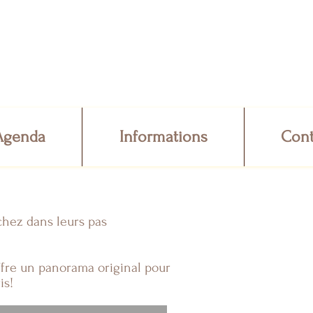
Agenda
Informations
Cont
chez dans leurs pas
offre un panorama original pour
is!