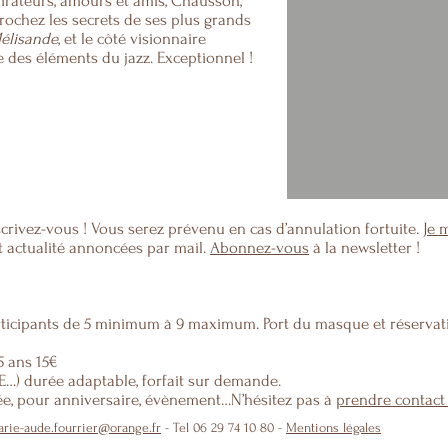
rateurs, amours et amis, Chausson,
ochez les secrets d
e ses plus grands
Mélisande
,
et le côté visionnaire
re des éléments du jazz. Exceptionnel !
scrivez-vous ! Vous serez prévenu en cas d’annulation fortuite.
Je 
 actualité annoncées par mail.
Abonnez-vous
à la newsletter !
icipants de 5 minimum à 9 maximum. Port du masque et réservati
5 ans 15€
CE…) durée adaptable, forfait sur demande.
e, pour anniversaire, évènement…N’hésitez pas à
prendre
contact
rie-aude.fourrier@orange.fr
- Tel 06 29 74 10 80 -
Mentions légales