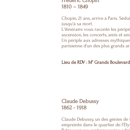
Frédéric Chopin
1810 – 1849
Chopin, 21 ans, arrive à Paris. Séduit
jusqu'à sa mort.
L'itinéraire vous raconte les périp
ascension,
les concerts, amis et am
Un périple aux adresses mythiques 
parisienne
d’un des plus grands ar
Lieu de RDV : M° Grands Boulevards
Claude Debussy
1862 - 1918
Claude Debussy, un des génies de l
empreinte dans le quartier
de l'Él