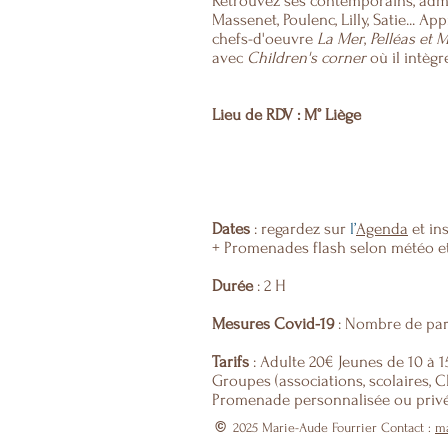
Retrouvez ses contemporains, admi
Massenet, Poulenc, Lilly, Satie...
Appr
chefs-d'oeuvre
La Mer
,
Pelléas et 
avec
Children's corner
où il intèg
Lieu de RDV : M° Liège
Dates
: regardez sur
l’
Agenda
et in
+ Promenades flash selon météo et
Durée
: 2 H
Mesures Covid-19
: Nombre de part
Tarifs
: Adulte 20€ Jeunes de 10 à 1
Groupes (associations, scolaires, 
Promenade personnalisée ou privé
©
2025
Marie-Aude Fourrier Contact :
ma