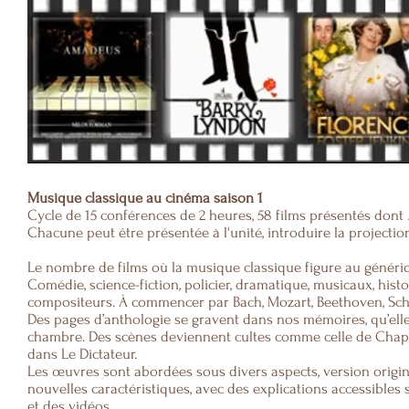
Musique classique au cinéma saison 1
Cycle de 15 conférences de 2 heures, 58 films présentés dont
Chacune peut être présentée à l'unité, introduire la projectio
Le nombre de films où la musique classique figure au génériq
Comédie, science-fiction, policier, dramatique, musicaux, his
compositeurs. À commencer par Bach, Mozart, Beethoven, Schu
Des pages d’anthologie se gravent dans nos mémoires, qu’elle
chambre. Des scènes deviennent cultes comme celle de Chapl
dans Le Dictateur.
Les œuvres sont abordées sous divers aspects, version original
nouvelles caractéristiques, avec des explications accessibles 
et des vidéos.