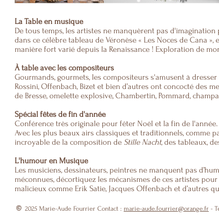
La Table en musique
De tous temps, les artistes ne manquèrent pas d'imagination p
dans ce célèbre tableau de Véronèse « Les Noces de Cana », e
manière fort varié depuis la Renaissance ! Exploration de mor
À table avec les compositeurs
Gourmands, gourmets, les compositeurs s'amusent à dresser 
Rossini
, Offenbach, Bizet et bien d’autres ont concocté des 
de Bresse, omelette explosive, Chambertin, Pommard, champagn
Spécial fêtes de fin d'année
Conférence très originale pour fêter Noël et la fin de l'année.
Avec les plus beaux airs classiques et traditionnels, comme p
incroyable de la composition de
Stille Nacht
, des tableaux, 
L'humour en Musique
Les musiciens, dessinateurs, peintres ne manquent pas d’hum
méconnues, décortiquez les mécanismes de ces artistes pour ap
malicieux comme Erik Satie, Jacques Offenbach et d’autres qu
©
2025
Marie-Aude Fourrier Contact :
marie-aude.fourrier@orange.fr
- T