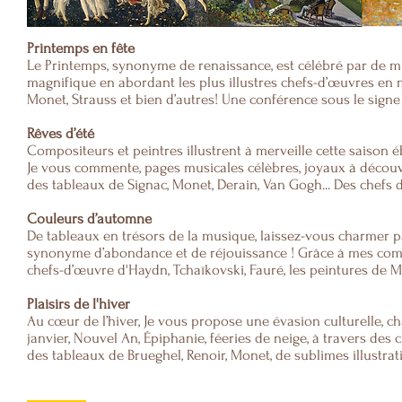
Printemps en fête
Le Printemps, synonyme de renaissance, est célébré par de mu
magnifique en abordant les plus illustres chefs-d’œuvres
en m
Monet, Strauss et bien d’autres!
Une conférence sous le signe 
Rêves d’été
Compositeurs et peintres illustrent à merveille cette saison é
Je vous commente, pages musicales célèbres, joyaux à découvri
des
tableaux de Signac, Monet, Derain, Van
Gogh... Des chefs 
Couleurs d’automne
De tableaux en trésors de la musique, laissez-vous charmer 
synonyme d’abondance et de réjouissance ! Grâce à mes comm
chefs-d’œuvre d'Haydn, Tchaïkovski, Fauré, les peintures de Mu
Plaisirs de l'hiver
Au cœur de l’hiver, Je vous propose une évasion culturelle, ch
janvier, Nouvel An, Épiphanie, féeries de neige, à travers des
des tableaux de Brueghel, Renoir, Monet,
de sublimes illustrat