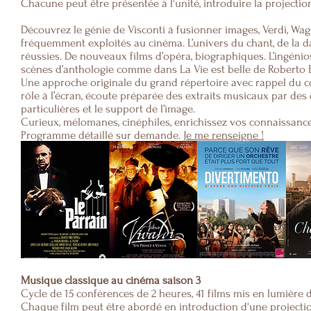
Chacune peut être présentée à l'unité, introduire la projection
Découvrez le génie de Visconti à fusionner images, Verdi, Wa
fréquemment exploités au cinéma. L’univers du chant, de la d
réussies. De nouveaux films d’opéra, biographiques. L’ingéni
scènes d’anthologie comme dans La Vie est belle de Roberto 
Une approche originale du grand répertoire avec rappel du co
rôle à l’écran, écoute préparée des extraits musicaux par des
particulières et le support de l’image.
Curieux, mélomanes, cinéphiles, enrichissez vos connaissance
Programme détaillé sur demande.
Je me renseigne !
​Musique classique au cinéma saison 3
​Cycle de 15 conférences de 2 heures, 41 films mis en lumière
Chaque film peut être abordé en introduction d'une projecti